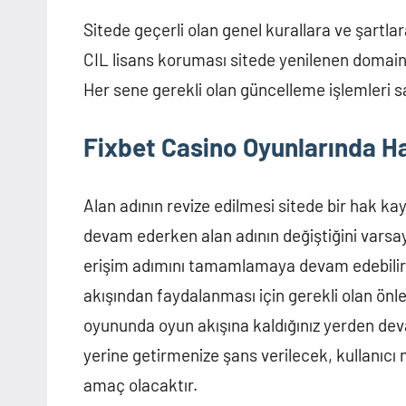
Sitede geçerli olan genel kurallara ve şartla
CIL lisans koruması sitede yenilenen doma
Her sene gerekli olan güncelleme işlemleri 
Fixbet Casino Oyunlarında H
Alan adının revize edilmesi sitede bir hak ka
devam ederken alan adının değiştiğini varsay
erişim adımını tamamlamaya devam edebilirsin
akışından faydalanması için gerekli olan ön
oyununda oyun akışına kaldığınız yerden deva
yerine getirmenize şans verilecek, kullanı
amaç olacaktır.