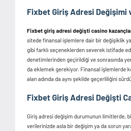
Fixbet Giriş Adresi Değişimi 
Fixbet giriş adresi değişti casino kazançl
sitede finansal işlemlere dair bir değişiklik
gibi farklı seçeneklerden severek istifade ede
denetimlerinden geçirildiği ve sonrasında yen
da eklemek gerekiyor. Finansal işlemlerde 
alan adında da aynı şekilde geçerliliğini sür
Fixbet Giriş Adresi Değişti 
Giriş adresi değişim durumunun limitlerde, bir
verilerinizde asla bir değişim ya da sorun y