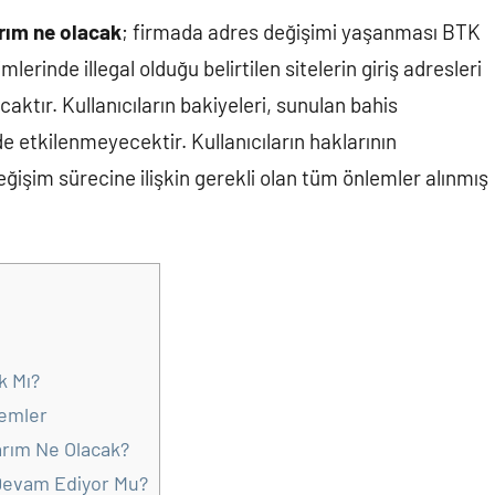
arım ne olacak
; firmada adres değişimi yaşanması BTK
mlerinde illegal olduğu belirtilen sitelerin giriş adresleri
caktır. Kullanıcıların bakiyeleri, sunulan bahis
 etkilenmeyecektir. Kullanıcıların haklarının
şim sürecine ilişkin gerekli olan tüm önlemler alınmış
k Mı?
lemler
arım Ne Olacak?
 Devam Ediyor Mu?