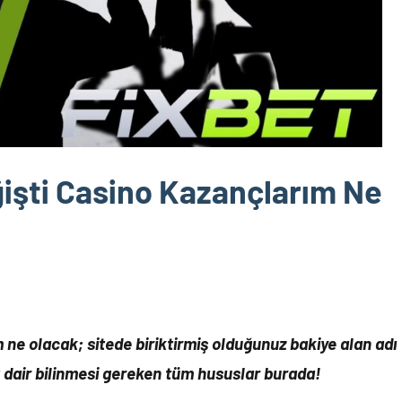
ğişti Casino Kazançlarım Ne
m ne olacak; sitede biriktirmiş olduğunuz bakiye alan adı
 dair bilinmesi gereken tüm hususlar burada!