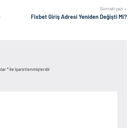
Sonraki yazı
p
Fixbet Giriş Adresi Yeniden Değişti Mi?
nlar
*
ile işaretlenmişlerdir