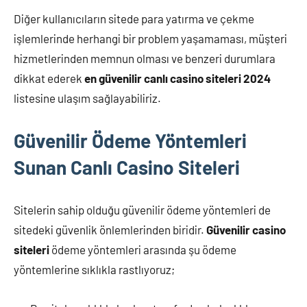
Diğer kullanıcıların sitede para yatırma ve çekme
işlemlerinde herhangi bir problem yaşamaması, müşteri
hizmetlerinden memnun olması ve benzeri durumlara
dikkat ederek
en güvenilir canlı casino siteleri 2024
listesine ulaşım sağlayabiliriz.
Güvenilir Ödeme Yöntemleri
Sunan Canlı Casino Siteleri
Sitelerin sahip olduğu güvenilir ödeme yöntemleri de
sitedeki güvenlik önlemlerinden biridir.
Güvenilir casino
siteleri
ödeme yöntemleri arasında şu ödeme
yöntemlerine sıklıkla rastlıyoruz;