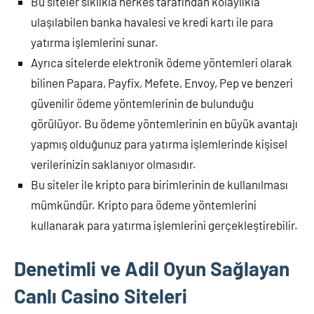
Bu siteler sıklıkla herkes tarafından kolaylıkla
ulaşılabilen banka havalesi ve kredi kartı ile para
yatırma işlemlerini sunar.
Ayrıca sitelerde elektronik ödeme yöntemleri olarak
bilinen Papara, Payfix, Mefete, Envoy, Pep ve benzeri
güvenilir ödeme yöntemlerinin de bulunduğu
görülüyor. Bu ödeme yöntemlerinin en büyük avantajı
yapmış olduğunuz para yatırma işlemlerinde kişisel
verilerinizin saklanıyor olmasıdır.
Bu siteler ile kripto para birimlerinin de kullanılması
mümkündür. Kripto para ödeme yöntemlerini
kullanarak para yatırma işlemlerini gerçekleştirebilir.
Denetimli ve Adil Oyun Sağlayan
Canlı Casino Siteleri