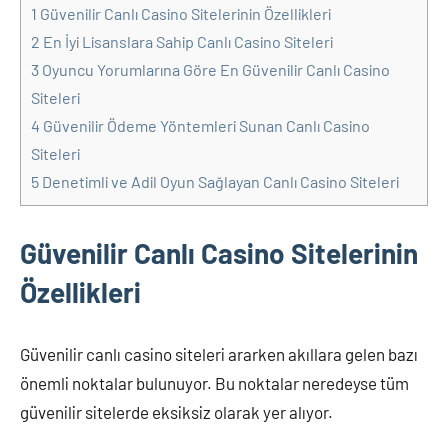
1
Güvenilir Canlı Casino Sitelerinin Özellikleri
2
En İyi Lisanslara Sahip Canlı Casino Siteleri
3
Oyuncu Yorumlarına Göre En Güvenilir Canlı Casino
Siteleri
4
Güvenilir Ödeme Yöntemleri Sunan Canlı Casino
Siteleri
5
Denetimli ve Adil Oyun Sağlayan Canlı Casino Siteleri
Güvenilir Canlı Casino Sitelerinin
Özellikleri
Güvenilir canlı casino siteleri ararken akıllara gelen bazı
önemli noktalar bulunuyor. Bu noktalar neredeyse tüm
güvenilir sitelerde eksiksiz olarak yer alıyor.