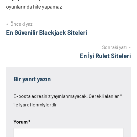
oyunlarında hile yapamaz.
Yazı
Önceki yazı
En Güvenilir Blackjack Siteleri
gezinmesi
Sonraki yazı
En İyi Rulet Siteleri
Bir yanıt yazın
E-posta adresiniz yayınlanmayacak.
Gerekli alanlar
*
ile işaretlenmişlerdir
Yorum
*