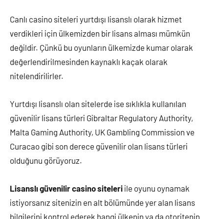
Canlı casino siteleri yurtdışı lisanslı olarak hizmet
verdikleri için ülkemizden bir lisans alması mümkün
değildir. Çünkü bu oyunların ülkemizde kumar olarak
değerlendirilmesinden kaynaklı kaçak olarak
nitelendirilirler.
Yurtdışı lisanslı olan sitelerde ise sıklıkla kullanılan
güvenilir lisans türleri Gibraltar Regulatory Authority,
Malta Gaming Authority, UK Gambling Commission ve
Curacao gibi son derece güvenilir olan lisans türleri
olduğunu görüyoruz.
Lisanslı güvenilir casino siteleri
ile oyunu oynamak
istiyorsanız sitenizin en alt bölümünde yer alan lisans
bilgilerini kontrol ederek hangi ülkenin ya da otoritenin