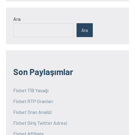
Ara
Ara
Son Paylaşımlar
Fixbet TİB Yasağı
Fixbet RTP Oranları
Fixbet Oran Analizi
Fixbet Giriş Twitter Adresi
Fixbet Affiliate