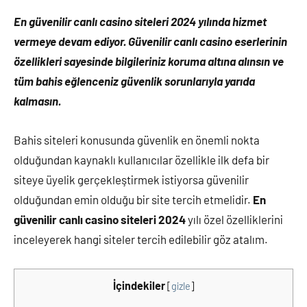
yapılmamış
En güvenilir canlı casino siteleri 2024 yılında hizmet
vermeye devam ediyor. Güvenilir canlı casino eserlerinin
özellikleri sayesinde bilgileriniz koruma altına alınsın ve
tüm bahis eğlenceniz güvenlik sorunlarıyla yarıda
kalmasın.
Bahis siteleri konusunda güvenlik en önemli nokta
olduğundan kaynaklı kullanıcılar özellikle ilk defa bir
siteye üyelik gerçekleştirmek istiyorsa güvenilir
olduğundan emin olduğu bir site tercih etmelidir.
En
güvenilir canlı casino siteleri 2024
yılı özel özelliklerini
inceleyerek hangi siteler tercih edilebilir göz atalım.
İçindekiler
[
gizle
]