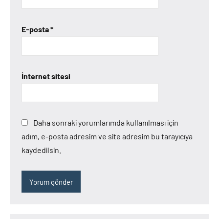
E-posta
*
İnternet sitesi
Daha sonraki yorumlarımda kullanılması için
adım, e-posta adresim ve site adresim bu tarayıcıya
kaydedilsin.