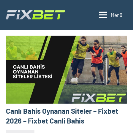
İçeriğe
geç
Menü
Fixbet
Fixbet
Bahis
Bahis
keyfinin
doyasıya
keyfini
çıkarın
Canlı Bahis Oynanan Siteler – Fixbet
2026 – Fixbet Canli Bahis