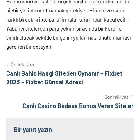
Bunun yanı sıra kullanımı çok basit olan kredi kartını da
hiçbir şekilde unutmamak gerekiyor. Bitcoin ve daha
farklı birçok kripto para firmalar tarafından kabul edilir.
Yabancı sitelerden para çekimi sırasında bir kere ile
sınırlı olacak şekilde belgenin yollanması unutulmaması
gereken bir detaydır.
Yazı
Önceki yazı
Canlı Bahis Hangi Siteden Oynanır – Fixbet
gezinmesi
2023 – Fixbet Güncel Adresi
Sonraki yazı
Canlı Casino Bedava Bonus Veren Siteler
Bir yanıt yazın