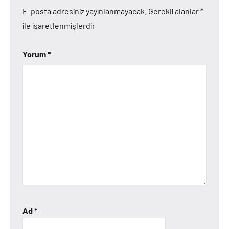
E-posta adresiniz yayınlanmayacak.
Gerekli alanlar
*
ile işaretlenmişlerdir
Yorum
*
Ad
*