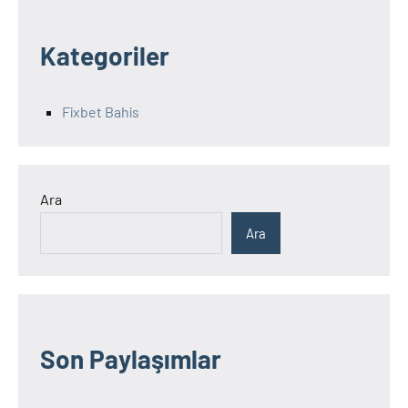
Kategoriler
Fixbet Bahis
Ara
Ara
Son Paylaşımlar