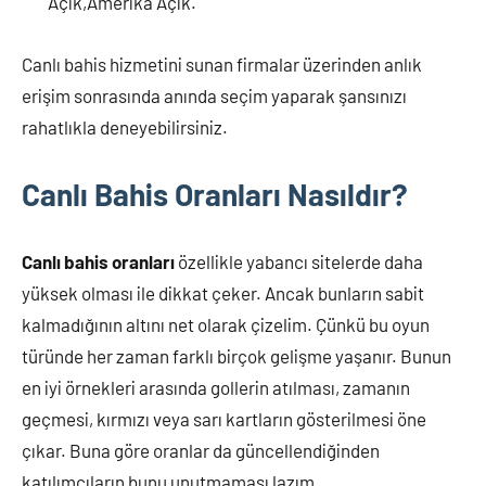
Açık,Amerika Açık.
Canlı bahis hizmetini sunan firmalar üzerinden anlık
erişim sonrasında anında seçim yaparak şansınızı
rahatlıkla deneyebilirsiniz.
Canlı Bahis Oranları Nasıldır?
Canlı bahis oranları
özellikle yabancı sitelerde daha
yüksek olması ile dikkat çeker. Ancak bunların sabit
kalmadığının altını net olarak çizelim. Çünkü bu oyun
türünde her zaman farklı birçok gelişme yaşanır. Bunun
en iyi örnekleri arasında gollerin atılması, zamanın
geçmesi, kırmızı veya sarı kartların gösterilmesi öne
çıkar. Buna göre oranlar da güncellendiğinden
katılımcıların bunu unutmaması lazım.