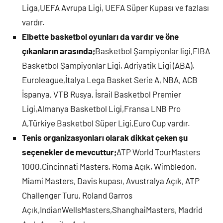
Liga,UEFA Avrupa Ligi, UEFA Süper Kupası ve fazlası
vardır.
Elbette basketbol oyunları da vardır ve öne
çıkanların arasında;
Basketbol Şampiyonlar ligi,FIBA
Basketbol Şampiyonlar Ligi, Adriyatik Ligi (ABA),
Euroleague,İtalya Lega Basket Serie A, NBA, ACB
İspanya, VTB Rusya, İsrail Basketbol Premier
Ligi,Almanya Basketbol Ligi,Fransa LNB Pro
A,Türkiye Basketbol Süper Ligi,Euro Cup vardır.
Tenis organizasyonları olarak dikkat çeken şu
seçenekler de mevcuttur;
ATP World TourMasters
1000,Cincinnati Masters, Roma Açık, Wimbledon,
Miami Masters, Davis kupası, Avustralya Açık, ATP
Challenger Turu, Roland Garros
Açık,IndianWellsMasters,ShanghaiMasters, Madrid