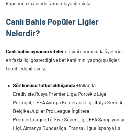
kuponunuzu anında tamamlayabilirsiniz.
Canlı Bahis Popüler Ligler
Nelerdir?
Canlı bahis oynanan siteler
erişimi sonrasında üyelerin
en fazla ilgi gösterdiği ve bet katılımını yaptığı şu ligleri
tercih edebilirsiniz;
Söz konusu futbol olduğunda;
Hollanda
Eredivisie,Rusya Premier Liga, Portekiz Liga
Portugal, UEFA Avrupa Konferans Ligi, İtalya Serie A,
Belçika Jupiler Pro League,İngiltere
PremierLeague,Türkiye Süper Lig,UEFA Şampiyonlar
Ligi, Almanya Bundesliga, Fransa Ligue,İspanya La