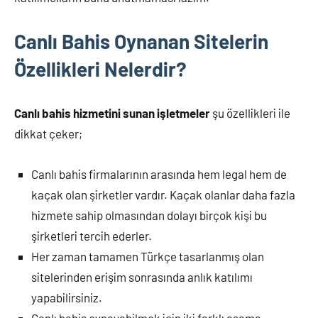
Canlı Bahis Oynanan Sitelerin
Özellikleri Nelerdir?
Canlı bahis hizmetini sunan işletmeler
şu özellikleri ile
dikkat çeker;
Canlı bahis firmalarının arasında hem legal hem de
kaçak olan şirketler vardır. Kaçak olanlar daha fazla
hizmete sahip olmasından dolayı birçok kişi bu
şirketleri tercih ederler.
Her zaman tamamen Türkçe tasarlanmış olan
sitelerinden erişim sonrasında anlık katılımı
yapabilirsiniz.